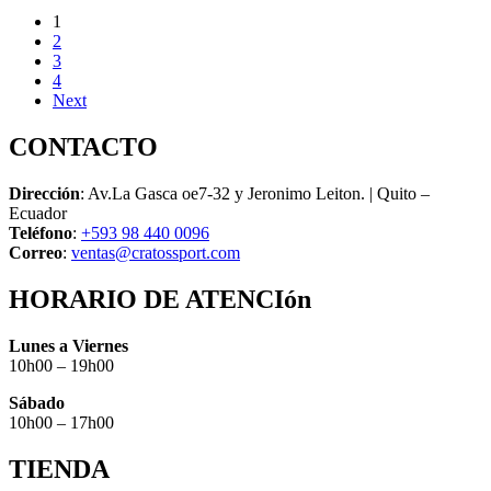
1
2
3
4
Next
CONTACTO
Dirección
: Av.La Gasca oe7-32 y Jeronimo Leiton. | Quito –
Ecuador
Teléfono
:
+593 98 440 0096
Correo
:
ventas@cratossport.com
HORARIO DE ATENCIón
Lunes a Viernes
10h00 – 19h00
Sábado
10h00 – 17h00
TIENDA