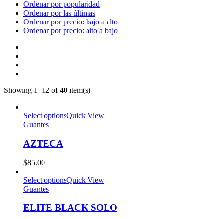
Ordenar por popularidad
Ordenar por las últimas
Ordenar por precio: bajo a alto
Ordenar por precio: alto a bajo
Showing 1–12 of 40 item(s)
Select options
Quick View
Guantes
AZTECA
$
85.00
Select options
Quick View
Guantes
ELITE BLACK SOLO