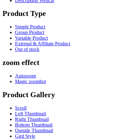
Description Vertical
Product Type
Simple Product
Group Product
Variable Product
External & Affiliate Product
Out of stock
zoom effect
Autozoom
Magic zoom
hot
Product Gallery
Scroll
Left Thumbnail
Right Thumbnail
Bottom Thumbnail
Outside Thumbnail
Gird Style