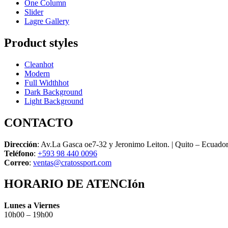
One Column
Slider
Lagre Gallery
Product styles
Clean
hot
Modern
Full Width
hot
Dark Background
Light Background
CONTACTO
Dirección
: Av.La Gasca oe7-32 y Jeronimo Leiton. | Quito – Ecuado
Teléfono
:
+593 98 440 0096
Correo
:
ventas@cratossport.com
HORARIO DE ATENCIón
Lunes a Viernes
10h00 – 19h00