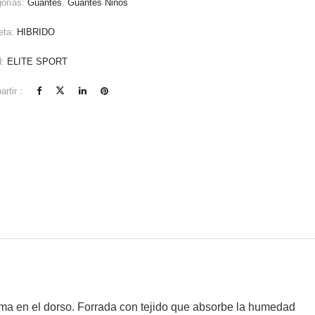
gorías:
Guantes
,
Guantes Niños
eta:
HIBRIDO
d:
ELITE SPORT
rtir :
ma en el dorso. Forrada con tejido que absorbe la humedad