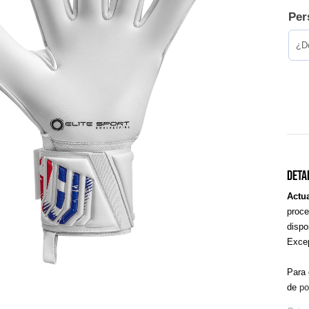
Per
Deta
Actu
proce
dispo
Excep
Para 
de
po