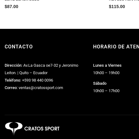
$
87.00
$
115.00
CONTACTO
HORARIO DE ATE
Dirección
: Av.La Gasca oe7-32 y Jeronimo
Lunes a Viernes
Leiton. | Quito – Ecuador
10h00 – 19h00
Teléfono
:
+593 98 440 0096
Sábado
Correo
:
ventas@cratossport.com
10h00 – 17h00