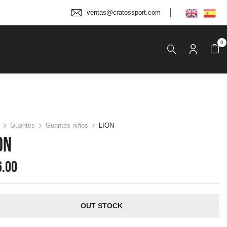
ventas@cratossport.com
0
Guantes
Guantes niños
LION
ON
6.00
OUT STOCK