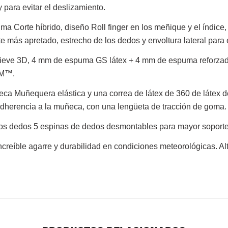
 para evitar el deslizamiento.
alma
Corte híbrido, diseño Roll finger en los meñique y el índice
te más apretado, estrecho de los dedos y envoltura lateral par
ieve 3D, 4 mm de espuma GS látex + 4 mm de espuma reforzada e
VM™.
ñeca
Muñequera elástica y una correa de látex de 360 de látex d
adherencia a la muñeca, con una lengüeta de tracción de goma.
los dedos
5 espinas de dedos desmontables para mayor soporte 
ncreíble agarre y durabilidad en condiciones meteorológicas. A