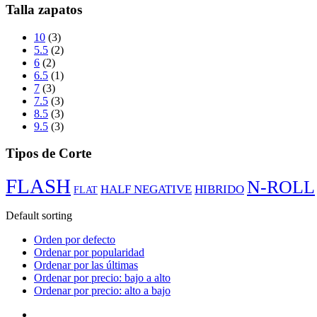
Talla zapatos
10
(3)
5.5
(2)
6
(2)
6.5
(1)
7
(3)
7.5
(3)
8.5
(3)
9.5
(3)
Tipos de Corte
FLASH
N-ROLL
HALF NEGATIVE
HIBRIDO
FLAT
Default sorting
Orden por defecto
Ordenar por popularidad
Ordenar por las últimas
Ordenar por precio: bajo a alto
Ordenar por precio: alto a bajo