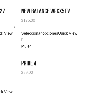
27
NEW BALANCE WFCX5TV
$
175.00
ck View
Seleccionar opciones
Quick View
Mujer
PRIDE 4
$
99.00
ck View