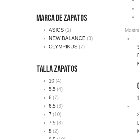
Marca de Zapatos
ASICS
(1)
Mostra
NEW BALANCE
(3)
OLYMPIKUS
(7)
Talla zapatos
10
(4)
5.5
(4)
6
(7)
6.5
(3)
7
(10)
7.5
(8)
8
(2)