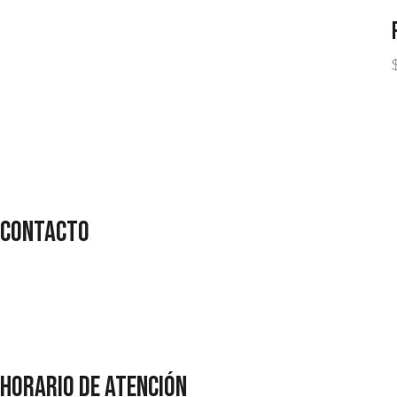
CONTACTO
Dirección
: Av.La Gasca oe7-32 y Jeronimo Leiton. | Quito – E
Teléfono
:
+593 98 440 0096
Correo
:
ventas@cratossport.com
HORARIO DE ATENCIón