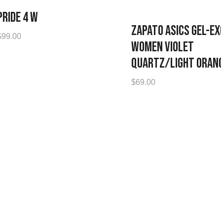
PRIDE 4 W
ZAPATO ASICS GEL-EX
$
99.00
WOMEN VIOLET
QUARTZ/LIGHT ORAN
$
69.00
cuador