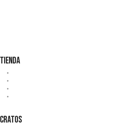
Lunes a Viernes
10h00 – 19h00
Sábado
10h00 – 17h00
TIENDA
Guantes
Zapatos
Ropa
Accesorios
CRATOS