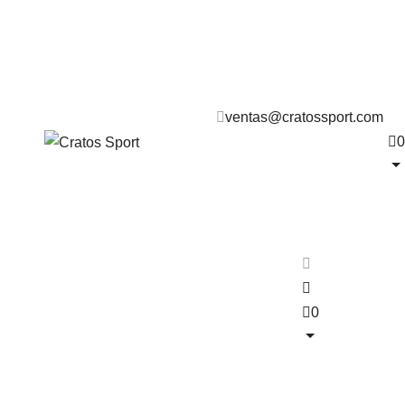
ventas@cratossport.com
0
0