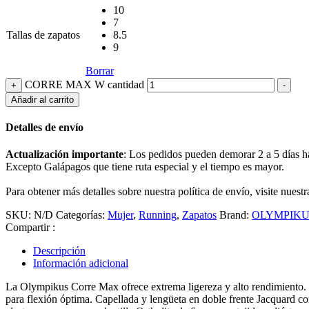
10
7
Tallas de zapatos
8.5
9
Borrar
CORRE MAX W cantidad
+
-
Añadir al carrito
Detalles de envío
Actualización importante
: Los pedidos pueden demorar 2 a 5 días hábi
Excepto Galápagos que tiene ruta especial y el tiempo es mayor.
Para obtener más detalles sobre nuestra política de envío, visite nuest
SKU:
N/D
Categorías:
Mujer
,
Running
,
Zapatos
Brand:
OLYMPIKU
Compartir :
Descripción
Información adicional
La Olympikus Corre Max ofrece extrema ligereza y alto rendimiento. S
para flexión óptima. Capellada y lengüeta en doble frente Jacquard con