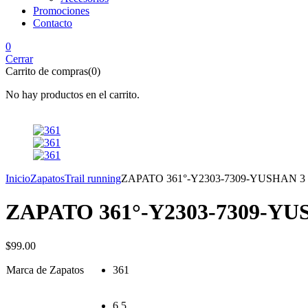
Promociones
Contacto
0
Cerrar
Carrito de compras(0)
No hay productos en el carrito.
Inicio
Zapatos
Trail running
ZAPATO 361°-Y2303-7309-YUSHAN 3
ZAPATO 361°-Y2303-7309-YU
$
99.00
Marca de Zapatos
361
6.5