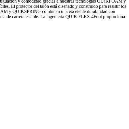
 amortiguación y comodidad gracias a nuestras tecnologías QU!KFOAM y
es. El protector del talón está diseñado y construido para resistir los
QU!KFOAM y QU!KSPRING combinan una excelente durabilidad con
ncia de carrera estable. La ingeniería QU!K FLEX 4Foot proporciona