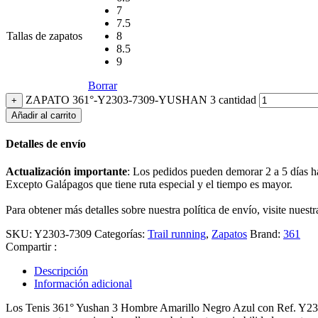
7
7.5
Tallas de zapatos
8
8.5
9
Borrar
ZAPATO 361°-Y2303-7309-YUSHAN 3 cantidad
+
Añadir al carrito
Detalles de envío
Actualización importante
: Los pedidos pueden demorar 2 a 5 días hábi
Excepto Galápagos que tiene ruta especial y el tiempo es mayor.
Para obtener más detalles sobre nuestra política de envío, visite nuest
SKU:
Y2303-7309
Categorías:
Trail running
,
Zapatos
Brand:
361
Compartir :
Descripción
Información adicional
Los Tenis 361° Yushan 3 Hombre Amarillo Negro Azul con Ref. Y2303-730